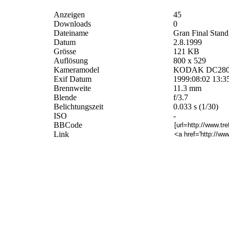
Anzeigen
45
Downloads
0
Dateiname
Gran Final Stand
Datum
2.8.1999
Grösse
121 KB
Auflösung
800 x 529
Kameramodel
KODAK DC280 
Exif Datum
1999:08:02 13:3
Brennweite
11.3 mm
Blende
f/3.7
Belichtungszeit
0.033 s (1/30)
ISO
-
BBCode
Link