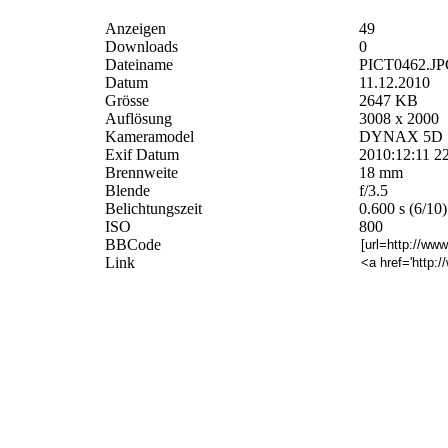
Anzeigen
49
Downloads
0
Dateiname
PICT0462.J
Datum
11.12.2010
Grösse
2647 KB
Auflösung
3008 x 2000
Kameramodel
DYNAX 5D
Exif Datum
2010:12:11 2
Brennweite
18 mm
Blende
f/3.5
Belichtungszeit
0.600 s (6/10)
ISO
800
BBCode
Link