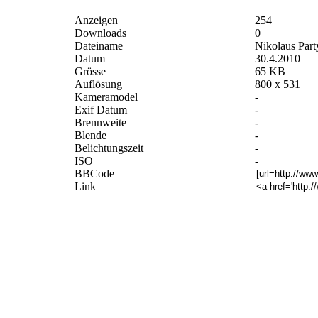
Anzeigen
254
Downloads
0
Dateiname
Nikolaus Party
Datum
30.4.2010
Grösse
65 KB
Auflösung
800 x 531
Kameramodel
-
Exif Datum
-
Brennweite
-
Blende
-
Belichtungszeit
-
ISO
-
BBCode
Link