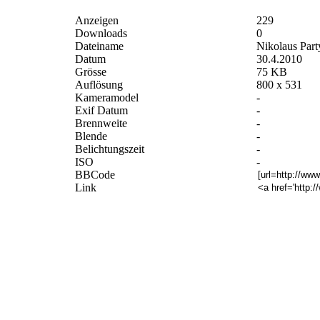
Anzeigen
229
Downloads
0
Dateiname
Nikolaus Party
Datum
30.4.2010
Grösse
75 KB
Auflösung
800 x 531
Kameramodel
-
Exif Datum
-
Brennweite
-
Blende
-
Belichtungszeit
-
ISO
-
BBCode
Link