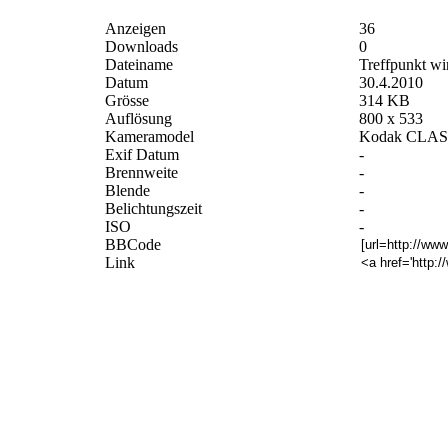
Anzeigen
36
Downloads
0
Dateiname
Treffpunkt wi
Datum
30.4.2010
Grösse
314 KB
Auflösung
800 x 533
Kameramodel
Kodak CLAS Di
Exif Datum
-
Brennweite
-
Blende
-
Belichtungszeit
-
ISO
-
BBCode
Link