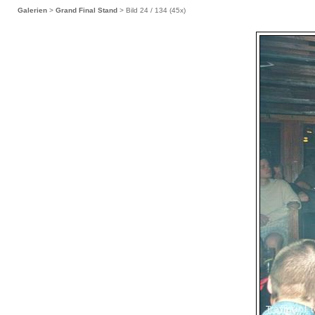
Galerien
>
Grand Final Stand
> Bild
24
/ 134 (
45
x)