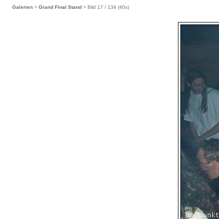
Galerien
>
Grand Final Stand
> Bild
17
/ 134 (
40
x)