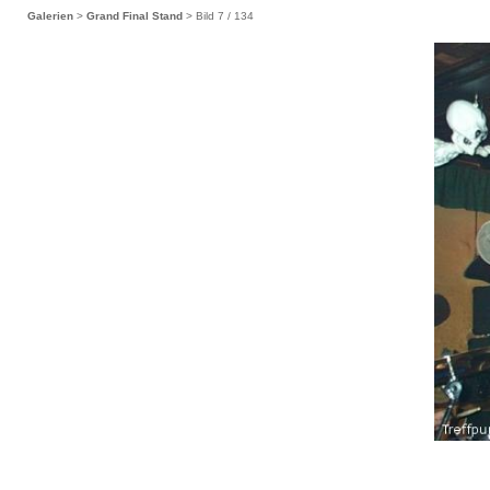
Galerien
>
Grand Final Stand
> Bild
7
/ 134