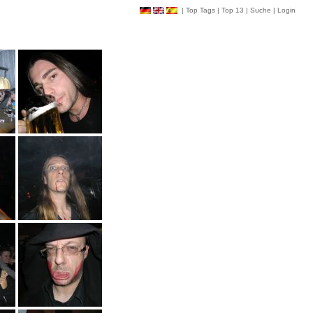
|
Top Tags
|
Top 13
|
Suche
|
Login