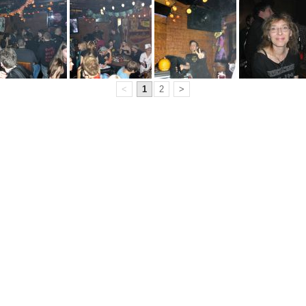
<
1
2
>