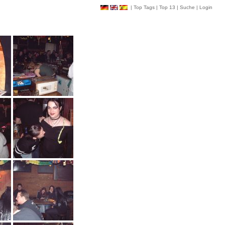
|
Top Tags
|
Top 13
|
Suche
|
Login