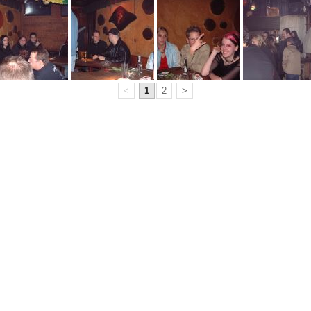
<
1
2
>