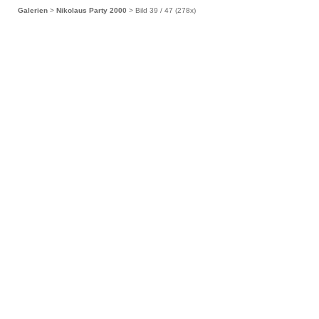
Galerien
>
Nikolaus Party 2000
> Bild
39
/ 47 (
278
x)