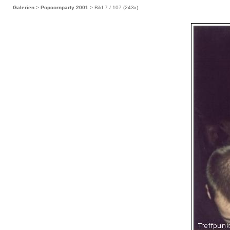
Galerien
>
Popcornparty 2001
> Bild
7
/ 107 (
243
x)