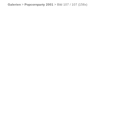
Galerien
>
Popcornparty 2001
> Bild
107
/ 107 (
158
x)