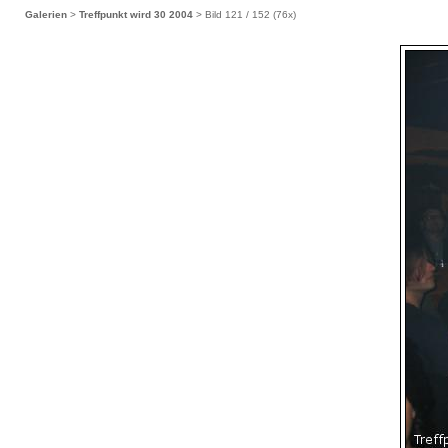
Galerien
>
Treffpunkt wird 30 2004
> Bild
121
/ 152 (
76
x)