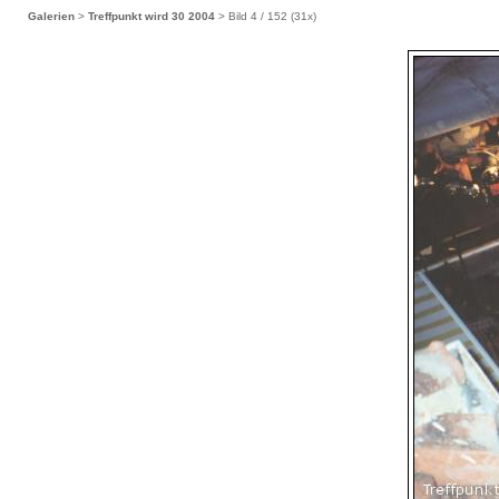
Galerien
>
Treffpunkt wird 30 2004
> Bild
4
/ 152 (
31
x)