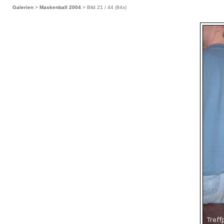
Galerien
>
Maskenball 2004
> Bild
21
/ 44 (
84
x)