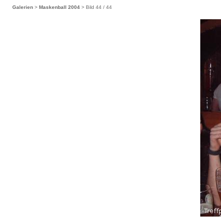
Galerien
>
Maskenball 2004
> Bild
44
/ 44